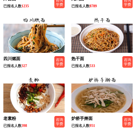
咨询
咨询
学费
学费
已报名人数
1235
已报名人数
8789
四川燃面
热干面
咨询
咨询
学费
学费
已报名人数
327
已报名人数
533
老素粉
炉桥手擀面
咨询
咨询
学费
学费
已报名人数
398
已报名人数
951